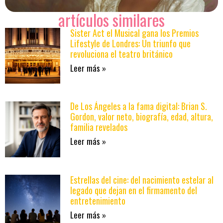
artículos similares
Sister Act el Musical gana los Premios
Lifestyle de Londres: Un triunfo que
revoluciona el teatro británico
Leer más »
De Los Ángeles a la fama digital: Brian S.
Gordon, valor neto, biografía, edad, altura,
familia revelados
Leer más »
Estrellas del cine: del nacimiento estelar al
legado que dejan en el firmamento del
entretenimiento
Leer más »